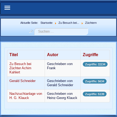
Start
Aktuelle Seite:
Startseite
Zu Besuch bei...
Züchtern
Suchen
Über Uns
...
IFMN-Forum
Titel
Autor
Zugriffe
Zuchtberichte
Zu Besuch bei
Geschrieben von
Zugriffe: 11134
Züchter Achim
Frank
Weitere Berichte
Kahlert
Gerald Schneider
Geschrieben von
Zugriffe: 5634
Bildergalerie
Gerald Schneider
Nachzuchtanlage von
Geschrieben von
Zugriffe: 5139
Weblinks
H. G. Klauck
Heinz-Georg Klauck
Nachzuchtenregister.de