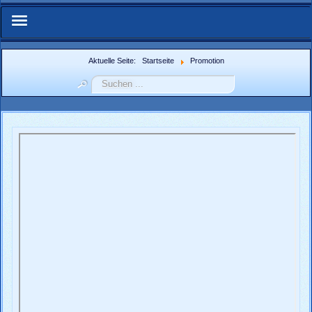
Start
Aktuelle Seite:
Startseite
Promotion
Suchen
Über Uns
...
IFMN-Forum
Zuchtberichte
Weitere Berichte
Bildergalerie
Weblinks
Nachzuchtenregister.de