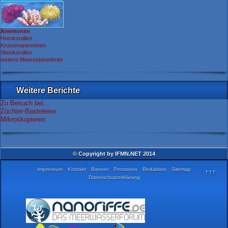
Anemonen
Hornkorallen
Krustenanemonen
Steinkorallen
weitere Meeresbewohner
Weitere Berichte
Zu Besuch bei...
Züchter-Basteleien
Mikroskopieren
© Copyright by IFMN.NET 2014
Impressum
Kontakt
Banner
Promotion
Redaktion
Sitemap
↑↑↑
Datenschutzerklärung