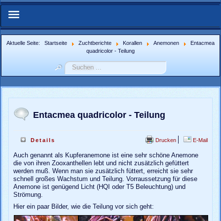
Start
Aktuelle Seite:
Startseite
Zuchtberichte
Korallen
Anemonen
Entacmea
quadricolor - Teilung
Über Uns
Suchen
...
IFMN-Forum
Zuchtberichte
Entacmea quadricolor - Teilung
Weitere Berichte
Drucken
E-Mail
Details
Auch genannt als Kupferanemone ist eine sehr schöne Anemone
Bildergalerie
die von ihren Zooxanthellen lebt und nicht zusätzlich gefüttert
werden muß. Wenn man sie zusätzlich füttert, erreicht sie sehr
schnell großes Wachstum und Teilung. Vorraussetzung für diese
Weblinks
Anemone ist genügend Licht (HQI oder T5 Beleuchtung) und
Strömung.
Nachzuchtenregister.de
Hier ein paar Bilder, wie die Teilung vor sich geht: